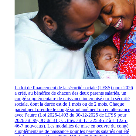
La loi de financement de la sécurité sociale (LFSS) pour 2026
a créé, au bénéfice de chacun des deux parents salariés, un
congé supplémentaire de naissance indemnisé par la sécurité
sociale, dont la durée est de 1 mois ou de 2 mois. Chaque
parent peut prendre le congé simultanément ou en alternance
avec l’autre (Loi 2025-1403 du 30-12-2025 de LFSS pour
2026 art. 99, JO du 31 ; C. trav. art. L 1225-46-2 à L 1225-
46-7 nouveaux). Les modalités de mise en oeuvre du congé
supplémentaire de naissance pour les parents salariés ont été