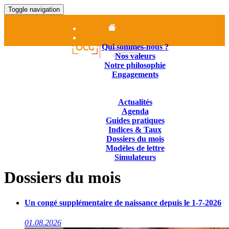
Toggle navigation
Accueil
Le cabinet
Qui sommes-nous ?
Nos valeurs
Notre philosophie
Engagements
Nos Missions
Contenus juridiques
Actualités
Agenda
Guides pratiques
Indices & Taux
Dossiers du mois
Modèles de lettre
Simulateurs
Nous Contacter
Dossiers du mois
01.84.25.14.25
Un congé supplémentaire de naissance depuis le 1-7-2026
01.08.2026