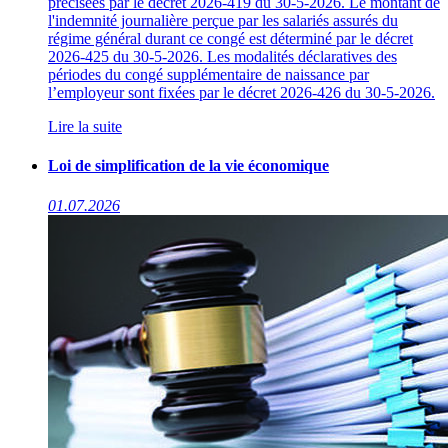
précisées par le décret 2026-419 du 30-5-2026. Le montant de
l'indemnité journalière perçue par les salariés assurés du
régime général durant ce congé est déterminé par le décret
2026-425 du 30-5-2026. Les modalités déclaratives des
périodes du congé supplémentaire de naissance par
l’employeur sont fixées par le décret 2026-426 du 30-5-2026.
Lire la suite
Loi de simplification de la vie économique
01.07.2026