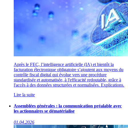
Après le FEC, l’intelligence artificielle (IA) et bientôt la
facturation électronique obligatoire s’ajoutent aux moyens du
contrôle fiscal digital qui évolue vers une procédure
standardisée et automatisée, à l'efficacité redoutable, grâce à
l'accès à des données structurées et normalisées. Explications.
Lire la suite
Assemblées générales : la communication préalable avec
les actionnaires se dématérialise
01.04.2026