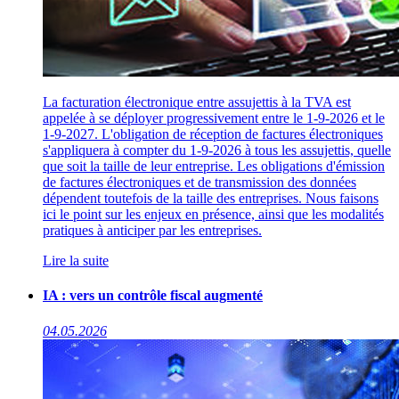
La facturation électronique entre assujettis à la TVA est
appelée à se déployer progressivement entre le 1-9-2026 et le
1-9-2027. L'obligation de réception de factures électroniques
s'appliquera à compter du 1-9-2026 à tous les assujettis, quelle
que soit la taille de leur entreprise. Les obligations d'émission
de factures électroniques et de transmission des données
dépendent toutefois de la taille des entreprises. Nous faisons
ici le point sur les enjeux en présence, ainsi que les modalités
pratiques à anticiper par les entreprises.
Lire la suite
IA : vers un contrôle fiscal augmenté
04.05.2026