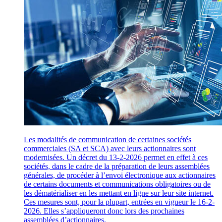
Les modalités de communication de certaines sociétés
commerciales (SA et SCA) avec leurs actionnaires sont
modernisées. Un décret du 13-2-2026 permet en effet à ces
sociétés, dans le cadre de la préparation de leurs assemblées
générales, de procéder à l’envoi électronique aux actionnaires
de certains documents et communications obligatoires ou de
les dématérialiser en les mettant en ligne sur leur site internet.
Ces mesures sont, pour la plupart, entrées en vigueur le 16-2-
2026. Elles s’appliqueront donc lors des prochaines
assemblées d’actionnaires.