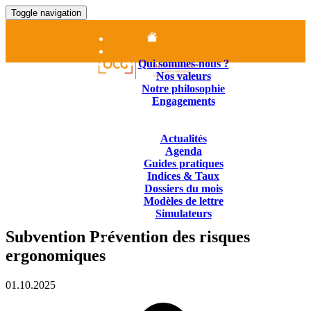
Toggle navigation
Accueil
Le cabinet
Qui sommes-nous ?
Nos valeurs
Notre philosophie
Engagements
Nos Missions
Contenus juridiques
Actualités
Agenda
Guides pratiques
Indices & Taux
Dossiers du mois
Modèles de lettre
Simulateurs
Nous Contacter
Subvention Prévention des risques
01.84.25.14.25
ergonomiques
01.10.2025