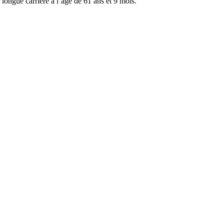
r longue carrière à l’âge de 61 ans et 9 mois.