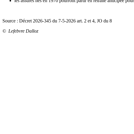
les assurés nés en 1970 pourront partir en retraite anticipée pou
Source : Décret 2026-345 du 7-5-2026 art. 2 et 4, JO du 8
© Lefebvre Dalloz