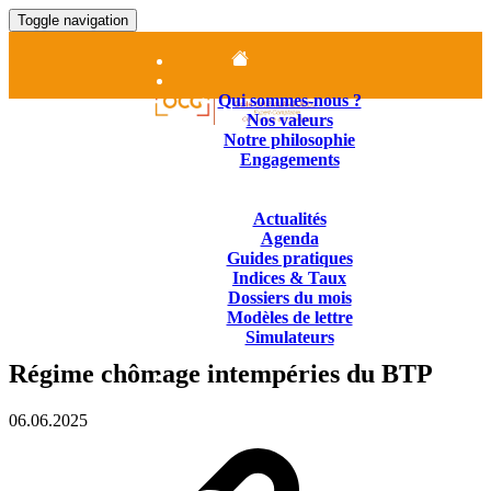
Toggle navigation
Accueil
Le cabinet
Qui sommes-nous ?
Nos valeurs
Notre philosophie
Engagements
Nos Missions
Contenus juridiques
Actualités
Agenda
Guides pratiques
Indices & Taux
Dossiers du mois
Modèles de lettre
Simulateurs
Nous Contacter
Régime chômage intempéries du BTP
01.84.25.14.25
06.06.2025