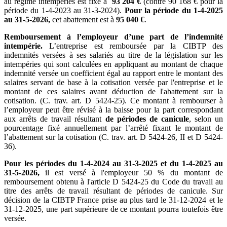
au régime intempéries est fixé à
93 204 €
(contre 90 168 € pour la
période du 1-4-2023 au 31-3-2024).
Pour la période du 1-4-2025
au 31-5-2026,
cet abattement est à
95 040 €
.
Remboursement à l’employeur d’une part de l’indemnité
intempérie.
L’entreprise est remboursée par la CIBTP des
indemnités versées à ses salariés au titre de la législation sur les
intempéries qui sont calculées en appliquant au montant de chaque
indemnité versée un coefficient égal au rapport entre le montant des
salaires servant de base à la cotisation versée par l'entreprise et le
montant de ces salaires avant déduction de l'abattement sur la
cotisation. (C. trav. art. D 5424-25). Ce montant à rembourser à
l’employeur peut être révisé à la baisse pour la part correspondant
aux arrêts de travail résultant
de périodes de canicule
, selon un
pourcentage fixé annuellement par l’arrêté fixant le montant de
l’abattement sur la cotisation (C. trav. art. D 5424-26, II et D 5424-
36).
Pour les périodes du 1-4-2024 au 31-3-2025 et du 1-4-2025 au
31-5-2026,
il est versé à l'employeur 50 % du montant de
remboursement obtenu à l'article D 5424-25 du Code du travail au
titre des arrêts de travail résultant de périodes de canicule. Sur
décision de la CIBTP France prise au plus tard le 31-12-2024 et le
31-12-2025, une part supérieure de ce montant pourra toutefois être
versée.