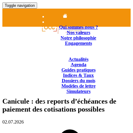
Toggle navigation
Accueil
Le cabinet
Qui sommes-nous ?
Nos valeurs
Notre philosophie
Engagements
Nos Missions
Contenus juridiques
Actualités
Agenda
Guides pratiques
Indices & Taux
Dossiers du mois
Modèles de lettre
Simulateurs
Nous Contacter
Canicule : des reports d’échéances de
01.84.25.14.25
paiement des cotisations possibles
02.07.2026