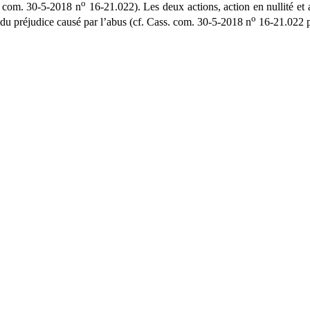
o
. com. 30-5-2018 n
16-21.022). Les deux actions, action en nullité et 
o
on du préjudice causé par l’abus (cf. Cass. com. 30-5-2018 n
16-21.022 p