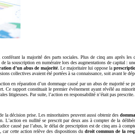
 conférant la majorité des parts sociales. Plus de cinq ans après les 
 de la souscription en numéraire lors des augmentations de capital : une
ration d’un abus de majorité
. Le majoritaire lui oppose la
prescripti
isions collectives avaient été portées à sa connaissance, soit avant le dép
ction en réparation d’un dommage causé par un abus de majorité se pres
t. Ce rapport constituait le premier événement ayant révélé au minoritai
es litigieuses. Par suite, l’action en responsabilité n’était pas prescrite.
e la décision prise. Les minoritaires peuvent aussi obtenir des
dommag
 L’action en nullité se prescrit par deux ans à compter de la délibérat
dice causé par l’abus, le délai de prescription est de cinq ans à compte
, car cette action relève des dispositions du
droit commun de la respo