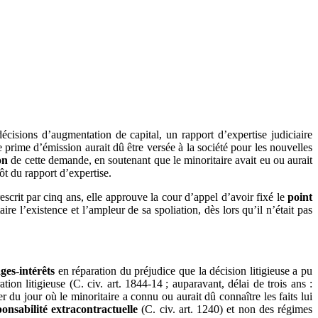
décisions d’augmentation de capital, un rapport d’expertise judiciaire
 prime d’émission aurait dû être versée à la société pour les nouvelles
on
de cette demande, en soutenant que le minoritaire avait eu ou aurait
ôt du rapport d’expertise.
crit par cinq ans, elle approuve la cour d’appel d’avoir fixé le
point
re l’existence et l’ampleur de sa spoliation, dès lors qu’il n’était pas
es-intérêts
en réparation du préjudice que la décision litigieuse a pu
ion litigieuse (C. civ. art. 1844-14 ; auparavant, délai de trois ans :
r du jour où le minoritaire a connu ou aurait dû connaître les faits lui
nsabilité extracontractuelle
(C. civ. art. 1240) et non des régimes