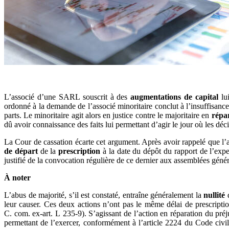
L’associé d’une SARL souscrit à des
augmentations de capital
lui
ordonné à la demande de l’associé minoritaire conclut à l’insuffisance
parts. Le minoritaire agit alors en justice contre le majoritaire en
répa
dû avoir connaissance des faits lui permettant d’agir le jour où les déc
La Cour de cassation écarte cet argument. Après avoir rappelé que l’a
de départ
de la
prescription
à la date du dépôt du rapport de l’exper
justifié de la convocation régulière de ce dernier aux assemblées général
À noter
L’abus de majorité, s’il est constaté, entraîne généralement la
nullité
d
leur causer. Ces deux actions n’ont pas le même délai de prescription.
C. com. ex-art. L 235-9). S’agissant de l’action en réparation du préju
permettant de l’exercer, conformément à l’article 2224 du Code civil