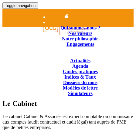
Toggle navigation
Accueil
Le cabinet
Qui sommes-nous ?
Nos valeurs
Notre philosophie
Engagements
Nos Missions
Contenus juridiques
Actualités
Agenda
Guides pratiques
Indices & Taux
Dossiers du mois
Modèles de lettre
Simulateurs
Nous Contacter
Le Cabinet
01.84.25.14.25
Le cabinet Cabinet & Associés est expert-comptable ou commissaire
aux comptes (audit contractuel et audit légal) tant auprès de PME
que de petites entreprises.