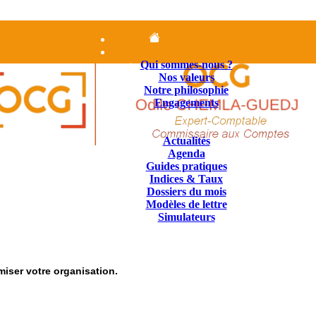
Accueil
Le cabinet
Qui sommes-nous ?
Nos valeurs
Notre philosophie
Engagements
Nos Missions
Contenus juridiques
Actualités
Agenda
Guides pratiques
Indices & Taux
Dossiers du mois
Modèles de lettre
Simulateurs
Nous Contacter
01.84.25.14.25
iser votre organisation.