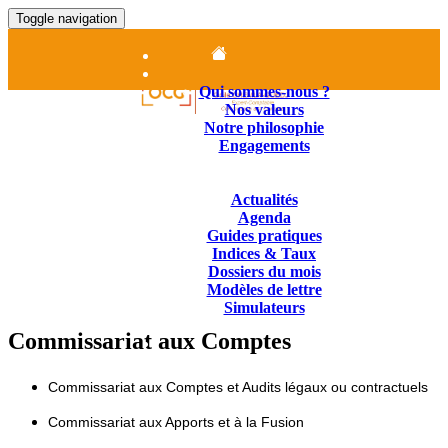
Toggle navigation
Accueil
Le cabinet
Qui sommes-nous ?
Nos valeurs
Notre philosophie
Engagements
Nos Missions
Contenus juridiques
Actualités
Agenda
Guides pratiques
Indices & Taux
Dossiers du mois
Modèles de lettre
Simulateurs
Nous Contacter
Commissariat aux Comptes
01.84.25.14.25
Commissariat aux Comptes et Audits légaux ou contractuels
Commissariat aux Apports et à la Fusion